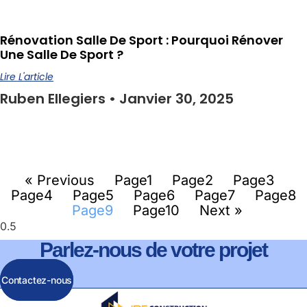
Rénovation Salle De Sport : Pourquoi Rénover
Une Salle De Sport ?
Lire L'article
Ruben Ellegiers
Janvier 30, 2025
« Previous
Page
1
Page
2
Page
3
Page
4
Page
5
Page
6
Page
7
Page
8
Page
9
Page
10
Next »
Parlez-nous de votre projet
Contactez-nous