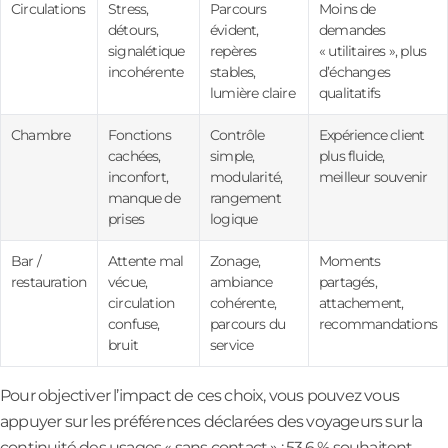
Circulations
Stress,
Parcours
Moins de
détours,
évident,
demandes
signalétique
repères
« utilitaires », plus
incohérente
stables,
d’échanges
lumière claire
qualitatifs
Chambre
Fonctions
Contrôle
Expérience client
cachées,
simple,
plus fluide,
inconfort,
modularité,
meilleur souvenir
manque de
rangement
prises
logique
Bar /
Attente mal
Zonage,
Moments
restauration
vécue,
ambiance
partagés,
circulation
cohérente,
attachement,
confuse,
parcours du
recommandations
bruit
service
Pour objectiver l’impact de ces choix, vous pouvez vous
appuyer sur les préférences déclarées des voyageurs sur la
continuité des usages « sans contact » : 53,6 % souhaitent