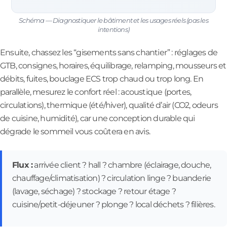
Schéma — Diagnostiquer le bâtiment et les usages réels (pas les
intentions)
Ensuite, chassez les “gisements sans chantier” : réglages de
GTB, consignes, horaires, équilibrage, relamping, mousseurs et
débits, fuites, bouclage ECS trop chaud ou trop long. En
parallèle, mesurez le confort réel : acoustique (portes,
circulations), thermique (été/hiver), qualité d’air (CO2, odeurs
de cuisine, humidité), car une conception durable qui
dégrade le sommeil vous coûtera en avis.
Flux :
arrivée client ? hall ? chambre (éclairage, douche,
chauffage/climatisation) ? circulation linge ? buanderie
(lavage, séchage) ? stockage ? retour étage ?
cuisine/petit-déjeuner ? plonge ? local déchets ? filières.