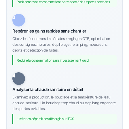
Positionner vos consommations par rapport à des repères sectoriels
3
Repérer les gains rapides sans chantier
Ciblez les économies immédiates : réglages GTB, optimisation
des consignes, horaires, équilibrage, relamping, mousseurs,
débits et détection de fuites.
Réduire la consommation sans investissement lourd
4
Analyser la chaude sanitaire en détail
Examinez la production, le bouclage et la température de l’eau
chaude sanitaire. Un bouclage trop chaud ou trop long engendre
des pertes évitables.
Limiter les déperditions d’énergie sur l’ECS