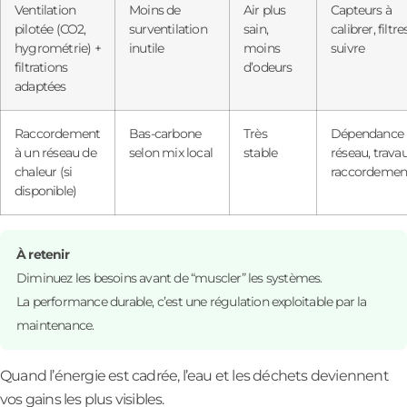
Ventilation
Moins de
Air plus
Capteurs à
pilotée (CO2,
surventilation
sain,
calibrer, filtre
hygrométrie) +
inutile
moins
suivre
filtrations
d’odeurs
adaptées
Raccordement
Bas-carbone
Très
Dépendance
à un réseau de
selon mix local
stable
réseau, trava
chaleur (si
raccordemen
disponible)
À retenir
Diminuez les besoins avant de “muscler” les systèmes.
La performance durable, c’est une régulation exploitable par la
maintenance.
Quand l’énergie est cadrée, l’eau et les déchets deviennent
vos gains les plus visibles.