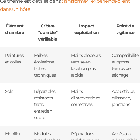
Ce thème est détaillé dans
transformer l’expérience client
dans un hôtel
.
Élément
Critère
Impact
Point de
chambre
“durable”
exploitation
vigilance
vérifiable
Peintures
Faibles
Moins d’odeurs,
Compatibilité
et colles
émissions,
remise en
supports,
fiches
location plus
temps de
techniques
rapide
séchage
Sols
Réparables,
Moins
Acoustique,
résistants
d’interventions
glissance,
trafic,
correctives
jonctions
entretien
sobre
Mobilier
Modules
Réparations
Accès aux