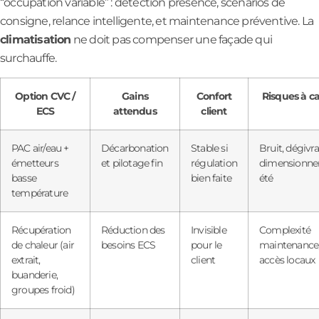
“occupation variable” : détection présence, scénarios de
consigne, relance intelligente, et maintenance préventive. La
climatisation
ne doit pas compenser une façade qui
surchauffe.
Option CVC /
Gains
Confort
Risques à c
ECS
attendus
client
PAC air/eau +
Décarbonation
Stable si
Bruit, dégivr
émetteurs
et pilotage fin
régulation
dimensionn
basse
bien faite
été
température
Récupération
Réduction des
Invisible
Complexité
de chaleur (air
besoins ECS
pour le
maintenance
extrait,
client
accès locaux
buanderie,
groupes froid)