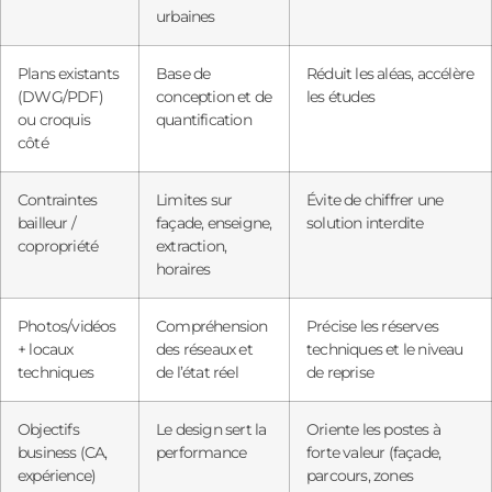
urbaines
Plans existants
Base de
Réduit les aléas, accélère
(DWG/PDF)
conception et de
les études
ou croquis
quantification
côté
Contraintes
Limites sur
Évite de chiffrer une
bailleur /
façade, enseigne,
solution interdite
copropriété
extraction,
horaires
Photos/vidéos
Compréhension
Précise les réserves
+ locaux
des réseaux et
techniques et le niveau
techniques
de l’état réel
de reprise
Objectifs
Le design sert la
Oriente les postes à
business (CA,
performance
forte valeur (façade,
expérience)
parcours, zones