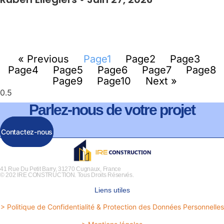
« Previous
Page
1
Page
2
Page
3
Page
4
Page
5
Page
6
Page
7
Page
8
Page
9
Page
10
Next »
Parlez-nous de votre projet
Contactez-nous
41 Rue Du Petit Barry, 31270 Cugnaux, France
© 202 IRE CONSTRUCTION. Tous Droits Réservés.
Liens utiles
> Politique de Confidentialité & Protection des Données Personnelles