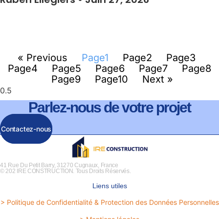
« Previous
Page
1
Page
2
Page
3
Page
4
Page
5
Page
6
Page
7
Page
8
Page
9
Page
10
Next »
Parlez-nous de votre projet
Contactez-nous
41 Rue Du Petit Barry, 31270 Cugnaux, France
© 202 IRE CONSTRUCTION. Tous Droits Réservés.
Liens utiles
> Politique de Confidentialité & Protection des Données Personnelles