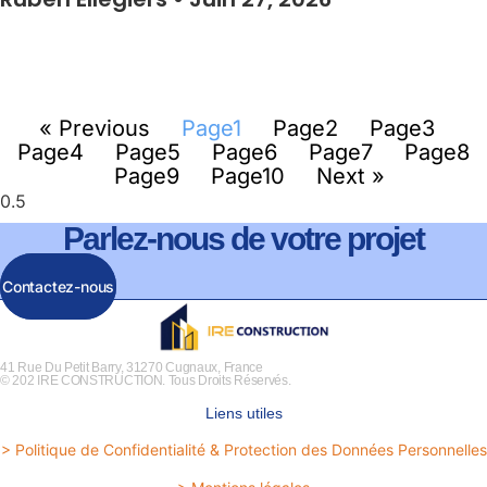
« Previous
Page
1
Page
2
Page
3
Page
4
Page
5
Page
6
Page
7
Page
8
Page
9
Page
10
Next »
Parlez-nous de votre projet
Contactez-nous
41 Rue Du Petit Barry, 31270 Cugnaux, France
© 202 IRE CONSTRUCTION. Tous Droits Réservés.
Liens utiles
> Politique de Confidentialité & Protection des Données Personnelles