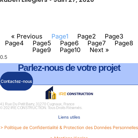
« Previous
Page
1
Page
2
Page
3
Page
4
Page
5
Page
6
Page
7
Page
8
Page
9
Page
10
Next »
Parlez-nous de votre projet
Contactez-nous
41 Rue Du Petit Barry, 31270 Cugnaux, France
© 202 IRE CONSTRUCTION. Tous Droits Réservés.
Liens utiles
> Politique de Confidentialité & Protection des Données Personnelles