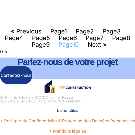
« Previous
Page
1
Page
2
Page
3
Page
4
Page
5
Page
6
Page
7
Page
8
Page
9
Page
10
Next »
Parlez-nous de votre projet
Contactez-nous
41 Rue Du Petit Barry, 31270 Cugnaux, France
© 202 IRE CONSTRUCTION. Tous Droits Réservés.
Liens utiles
> Politique de Confidentialité & Protection des Données Personnelles
> Mentions légales