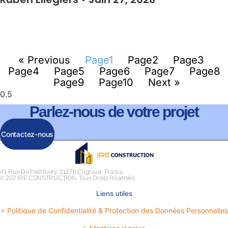
« Previous
Page
1
Page
2
Page
3
Page
4
Page
5
Page
6
Page
7
Page
8
Page
9
Page
10
Next »
Parlez-nous de votre projet
Contactez-nous
41 Rue Du Petit Barry, 31270 Cugnaux, France
© 202 IRE CONSTRUCTION. Tous Droits Réservés.
Liens utiles
> Politique de Confidentialité & Protection des Données Personnelles